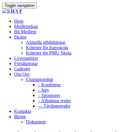
Toggle navigation
Hem
Medlemskap
Bli Medlem
Skolor
Aktuella utbildningar
Kriterier för fransskola
Kriterier för PMU Skola
Leverantörer
Försäkringar
Galleriet
Om Oss
Championship
– Konferens
– Jury
– Sponsorer
– Allmänna regler
— Tävlingsregler
Kontakta
Blogg
Dokument