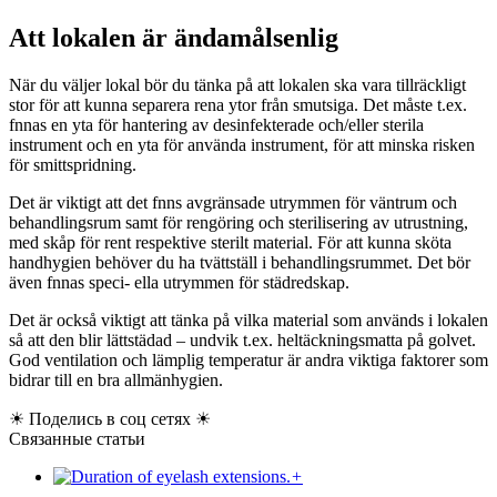
Att lokalen är ändamålsenlig
När du väljer lokal bör du tänka på att lokalen ska vara tillräckligt
stor för att kunna separera rena ytor från smutsiga. Det måste t.ex.
fnnas en yta för hantering av desinfekterade och/eller sterila
instrument och en yta för använda instrument, för att minska risken
för smittspridning.
Det är viktigt att det fnns avgränsade utrymmen för väntrum och
behandlingsrum samt för rengöring och sterilisering av utrustning,
med skåp för rent respektive sterilt material. För att kunna sköta
handhygien behöver du ha tvättställ i behandlingsrummet. Det bör
även fnnas speci- ella utrymmen för städredskap.
Det är också viktigt att tänka på vilka material som används i lokalen
så att den blir lättstädad – undvik t.ex. heltäckningsmatta på golvet.
God ventilation och lämplig temperatur är andra viktiga faktorer som
bidrar till en bra allmänhygien.
☀ Поделись в соц сетях ☀
Связанные статьи
+