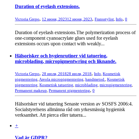
Duration of eyelash extensions.
,
,
,
Victoria Grepo
12 июня, 2023
12 июня, 2023
Fransstylist
,
Info
0
Duration of eyelash extensions.The polymerization process of
one-component cyanoacrylate glues used for eyelash
extensions occurs upon contact with weakly...
Hälsorisker och hygienrutiner vid tatuering,
microblading, micropigmentwring och liknande.
,
,
Victoria Grepo
28 июля, 2018
28 июля, 2018
Info
,
Kosmetisk
pigmentering
,
Areola micropigmentering
,
handmetod.
,
Kosmetisk
pigmentering
,
Kosmetisk tatuering
,
microblading
,
micropigmentering
,
,
Permanent makeup
,
Permanent pigmentering
0
Hälsorisker vid tatuering Senaste version av SOSFS 2006:4.
Socialstyrelsens allmänna råd om yrkesmässig hygienisk
verksamhet. Att pierca eller tatuera...
+
Vad är GDPR?