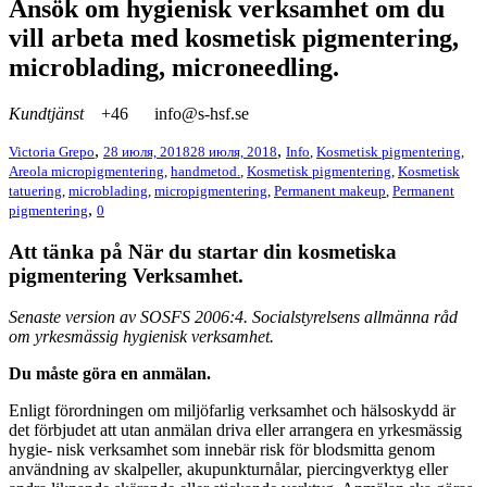
Ansök om hygienisk verksamhet om du
vill arbeta med kosmetisk pigmentering,
microblading, microneedling.
Kundtjänst
+46
info@s-hsf.se
,
,
Victoria Grepo
28 июля, 2018
28 июля, 2018
Info
,
Kosmetisk pigmentering
,
Areola micropigmentering
,
handmetod.
,
Kosmetisk pigmentering
,
Kosmetisk
tatuering
,
microblading
,
micropigmentering
,
Permanent makeup
,
Permanent
,
pigmentering
0
Att tänka på När du startar din kosmetiska
pigmentering Verksamhet.
Senaste version av SOSFS 2006:4. Socialstyrelsens allmänna råd
om yrkesmässig hygienisk verksamhet.
Du måste göra en anmälan.
Enligt förordningen om miljöfarlig verksamhet och hälsoskydd är
det förbjudet att utan anmälan driva eller arrangera en yrkesmässig
hygie- nisk verksamhet som innebär risk för blodsmitta genom
användning av skalpeller, akupunkturnålar, piercingverktyg eller