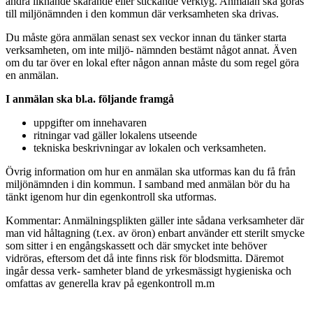
andra liknande skärande eller stickande verktyg. Anmälan ska göras
till miljönämnden i den kommun där verksamheten ska drivas.
Du måste göra anmälan senast sex veckor innan du tänker starta
verksamheten, om inte miljö- nämnden bestämt något annat. Även
om du tar över en lokal efter någon annan måste du som regel göra
en anmälan.
I anmälan ska bl.a. följande framgå
uppgifter om innehavaren
ritningar vad gäller lokalens utseende
tekniska beskrivningar av lokalen och verksamheten.
Övrig information om hur en anmälan ska utformas kan du få från
miljönämnden i din kommun. I samband med anmälan bör du ha
tänkt igenom hur din egenkontroll ska utformas.
Kommentar: Anmälningsplikten gäller inte sådana verksamheter där
man vid håltagning (t.ex. av öron) enbart använder ett sterilt smycke
som sitter i en engångskassett och där smycket inte behöver
vidröras, eftersom det då inte finns risk för blodsmitta. Däremot
ingår dessa verk- samheter bland de yrkesmässigt hygieniska och
omfattas av generella krav på egenkontroll m.m