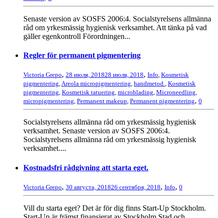
Senaste version av SOSFS 2006:4. Socialstyrelsens allmänna
råd om yrkesmässig hygienisk verksamhet. Att tänka på vad
gäller egenkontroll Förordningen...
Regler för permanent pigmentering
,
,
Victoria Grepo
28 июля, 2018
28 июля, 2018
Info
,
Kosmetisk
pigmentering
,
Areola micropigmentering
,
handmetod.
,
Kosmetisk
pigmentering
,
Kosmetisk tatuering
,
microblading
,
Microneedling
,
,
micropigmentering
,
Permanent makeup
,
Permanent pigmentering
0
Socialstyrelsens allmänna råd om yrkesmässig hygienisk
verksamhet. Senaste version av SOSFS 2006:4.
Socialstyrelsens allmänna råd om yrkesmässig hygienisk
verksamhet....
Kostnadsfri rådgivning att starta eget.
,
,
,
Victoria Grepo
30 августа, 2018
26 сентября, 2018
Info
0
Vill du starta eget? Det är för dig finns Start-Up Stockholm.
Start-Up är främst finansierat av Stockholm Stad och...