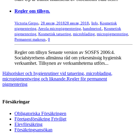
Regler om tillsyn.
,
,
Victoria Grepo
28 июля, 2018
28 июля, 2018
Info
,
Kosmetisk
pigmentering
,
Areola micropigmentering
,
handmetod.
,
Kosmetisk
pigmentering
,
Kosmetisk tatuering
,
microblading
,
micropigmentering
,
,
Permanent makeup
0
Regler om tillsyn Senaste version av SOSFS 2006:4.
Socialstyrelsens allmänna råd om yrkesmässig hygienisk
verksamhet. Tillsynen av verksamheterna utförs...
Hälsorisker och hygienrutiner vid tatuering, microblading,
micropigmentwring och liknande.
Regler för permanent
pigmentering
Försäkringar
Obligatoriska Försäkringen
Företagsförsäkring Friviligt
Elevförsäkring
Försäkringsansökan