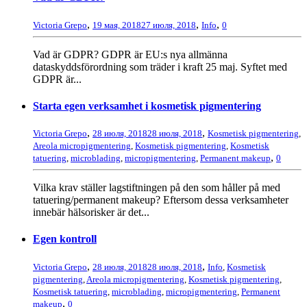
,
,
,
Victoria Grepo
19 мая, 2018
27 июля, 2018
Info
0
Vad är GDPR? GDPR är EU:s nya allmänna
dataskyddsförordning som träder i kraft 25 maj. Syftet med
GDPR är...
Starta egen verksamhet i kosmetisk pigmentering
,
,
Victoria Grepo
28 июля, 2018
28 июля, 2018
Kosmetisk pigmentering
,
Areola micropigmentering
,
Kosmetisk pigmentering
,
Kosmetisk
,
tatuering
,
microblading
,
micropigmentering
,
Permanent makeup
0
Vilka krav ställer lagstiftningen på den som håller på med
tatuering/permanent makeup? Eftersom dessa verksamheter
innebär hälsorisker är det...
Egen kontroll
,
,
Victoria Grepo
28 июля, 2018
28 июля, 2018
Info
,
Kosmetisk
pigmentering
,
Areola micropigmentering
,
Kosmetisk pigmentering
,
Kosmetisk tatuering
,
microblading
,
micropigmentering
,
Permanent
,
makeup
0