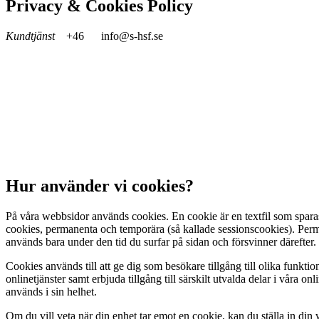
Privacy & Cookies Policy
Kundtjänst
+46
info@s-hsf.se
Hur använder vi cookies?
På våra webbsidor används cookies. En cookie är en textfil som sparas
cookies, permanenta och temporära (så kallade sessionscookies). Perm
används bara under den tid du surfar på sidan och försvinner därefter.
Cookies används till att ge dig som besökare tillgång till olika funkti
onlinetjänster samt erbjuda tillgång till särskilt utvalda delar i våra
används i sin helhet.
Om du vill veta när din enhet tar emot en cookie, kan du ställa in din 