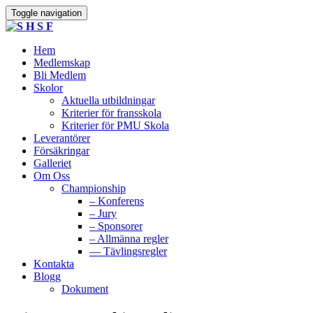
Toggle navigation
Hem
Medlemskap
Bli Medlem
Skolor
Aktuella utbildningar
Kriterier för fransskola
Kriterier för PMU Skola
Leverantörer
Försäkringar
Galleriet
Om Oss
Championship
– Konferens
– Jury
– Sponsorer
– Allmänna regler
— Tävlingsregler
Kontakta
Blogg
Dokument