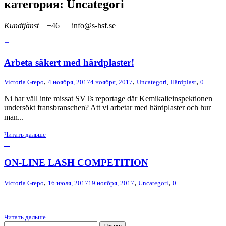
категория: Uncategori
Kundtjänst
+46
info@s-hsf.se
+
Arbeta säkert med härdplaster!
,
,
,
Victoria Grepo
4 ноября, 2017
4 ноября, 2017
Uncategori
,
Härdplast
0
Ni har väll inte missat SVTs reportage där Kemikalieinspektionen
undersökt fransbranschen? Att vi arbetar med härdplaster och hur
man...
Читать дальше
+
ON-LINE LASH COMPETITION
,
,
,
Victoria Grepo
16 июля, 2017
19 ноября, 2017
Uncategori
0
Читать дальше