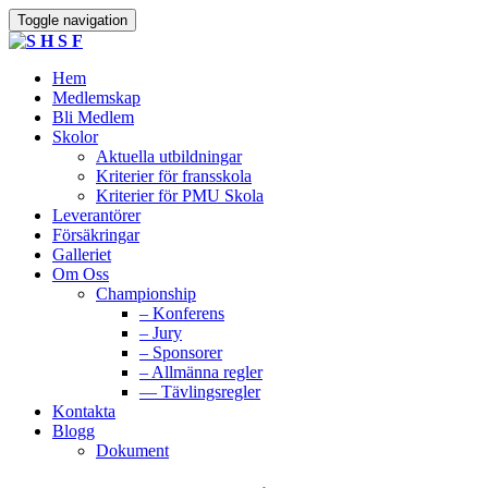
Toggle navigation
Hem
Medlemskap
Bli Medlem
Skolor
Aktuella utbildningar
Kriterier för fransskola
Kriterier för PMU Skola
Leverantörer
Försäkringar
Galleriet
Om Oss
Championship
– Konferens
– Jury
– Sponsorer
– Allmänna regler
— Tävlingsregler
Kontakta
Blogg
Dokument