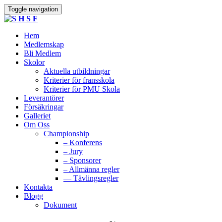
Toggle navigation
Hem
Medlemskap
Bli Medlem
Skolor
Aktuella utbildningar
Kriterier för fransskola
Kriterier för PMU Skola
Leverantörer
Försäkringar
Galleriet
Om Oss
Championship
– Konferens
– Jury
– Sponsorer
– Allmänna regler
— Tävlingsregler
Kontakta
Blogg
Dokument