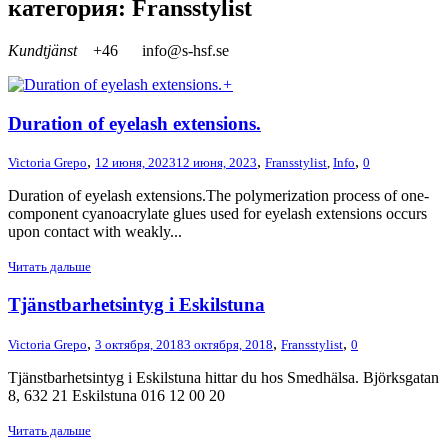
категория: Fransstylist
Kundtjänst
+46
info@s-hsf.se
+
Duration of eyelash extensions.
,
,
,
Victoria Grepo
12 июня, 2023
12 июня, 2023
Fransstylist
,
Info
0
Duration of eyelash extensions.The polymerization process of one-
component cyanoacrylate glues used for eyelash extensions occurs
upon contact with weakly...
Читать дальше
Tjänstbarhetsintyg i Eskilstuna
,
,
,
Victoria Grepo
3 октября, 2018
3 октября, 2018
Fransstylist
0
Tjänstbarhetsintyg i Eskilstuna hittar du hos Smedhälsa. Björksgatan
8, 632 21 Eskilstuna 016 12 00 20
Читать дальше