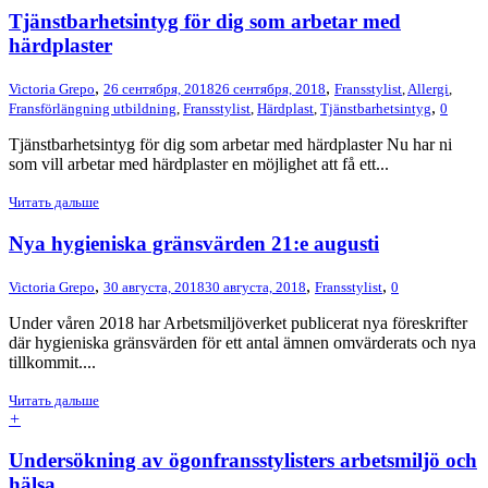
Tjänstbarhetsintyg för dig som arbetar med
härdplaster
,
,
Victoria Grepo
26 сентября, 2018
26 сентября, 2018
Fransstylist
,
Allergi
,
,
Fransförlängning utbildning
,
Fransstylist
,
Härdplast
,
Tjänstbarhetsintyg
0
Tjänstbarhetsintyg för dig som arbetar med härdplaster Nu har ni
som vill arbetar med härdplaster en möjlighet att få ett...
Читать дальше
Nya hygieniska gränsvärden 21:e augusti
,
,
,
Victoria Grepo
30 августа, 2018
30 августа, 2018
Fransstylist
0
Under våren 2018 har Arbetsmiljöverket publicerat nya föreskrifter
där hygieniska gränsvärden för ett antal ämnen omvärderats och nya
tillkommit....
Читать дальше
+
Undersökning av ögonfransstylisters arbetsmiljö och
hälsa.