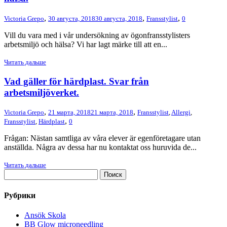
,
,
,
Victoria Grepo
30 августа, 2018
30 августа, 2018
Fransstylist
0
Vill du vara med i vår undersökning av ögonfransstylisters
arbetsmiljö och hälsa? Vi har lagt märke till att en...
Читать дальше
Vad gäller för härdplast. Svar från
arbetsmiljöverket.
,
,
Victoria Grepo
21 марта, 2018
21 марта, 2018
Fransstylist
,
Allergi
,
,
Fransstylist
,
Härdplast
0
Frågan: Nästan samtliga av våra elever är egenföretagare utan
anställda. Några av dessa har nu kontaktat oss huruvida de...
Читать дальше
Рубрики
Ansök Skola
BB Glow microneedling