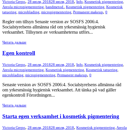
,
,
Victoria Grepo
28 июля, 2018
28 июля, 2018
Info
,
Kosmetisk pigmentering
,
Areola micropigmentering
,
handmetod.
,
Kosmetisk pigmentering
,
Kosmetisk
,
tatuering
,
microblading
,
micropigmentering
,
Permanent makeup
0
Regler om tillsyn Senaste version av SOSFS 2006:4.
Socialstyrelsens allmänna råd om yrkesmässig hygienisk
verksamhet. Tillsynen av verksamheterna utförs...
Читать дальше
Egen kontroll
,
,
Victoria Grepo
28 июля, 2018
28 июля, 2018
Info
,
Kosmetisk pigmentering
,
Areola micropigmentering
,
Kosmetisk pigmentering
,
Kosmetisk tatuering
,
,
microblading
,
micropigmentering
,
Permanent makeup
0
Senaste version av SOSFS 2006:4. Socialstyrelsens allmänna råd
om yrkesmässig hygienisk verksamhet. Att tänka på vad gäller
egenkontroll Förordningen...
Читать дальше
Starta egen verksamhet i kosmetisk pigmentering
,
,
Victoria Grepo
28 июля, 2018
28 июля, 2018
Kosmetisk pigmentering
,
Areola