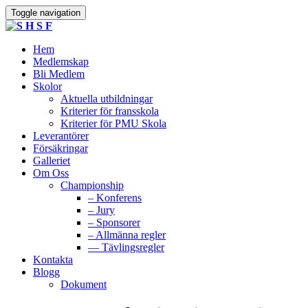
Toggle navigation
Hem
Medlemskap
Bli Medlem
Skolor
Aktuella utbildningar
Kriterier för fransskola
Kriterier för PMU Skola
Leverantörer
Försäkringar
Galleriet
Om Oss
Championship
– Konferens
– Jury
– Sponsorer
– Allmänna regler
— Tävlingsregler
Kontakta
Blogg
Dokument