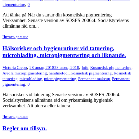
,
pigmentering
0
Att tänka på När du startar din kosmetiska pigmentering
Verksamhet. Senaste version av SOSFS 2006:4. Socialstyrelsens
allmänna råd om...
Читать дальше
Hälsorisker och hygienrutiner vid tatuering,
microblading, micropigmentwring och liknande.
,
,
Victoria Grepo
28 июля, 2018
28 июля, 2018
Info
,
Kosmetisk pigmentering
,
Areola micropigmentering
,
handmetod.
,
Kosmetisk pigmentering
,
Kosmetisk
tatuering
,
microblading
,
micropigmentering
,
Permanent makeup
,
Permanent
,
pigmentering
0
Hälsorisker vid tatuering Senaste version av SOSFS 2006:4.
Socialstyrelsens allmänna råd om yrkesmässig hygienisk
verksamhet. Att pierca eller tatuera...
Читать дальше
Regler om tillsyn.