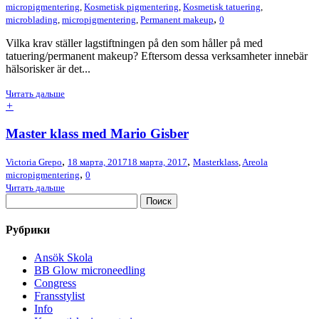
micropigmentering
,
Kosmetisk pigmentering
,
Kosmetisk tatuering
,
,
microblading
,
micropigmentering
,
Permanent makeup
0
Vilka krav ställer lagstiftningen på den som håller på med
tatuering/permanent makeup? Eftersom dessa verksamheter innebär
hälsorisker är det...
Читать дальше
+
Master klass med Mario Gisber
,
,
Victoria Grepo
18 марта, 2017
18 марта, 2017
Masterklass
,
Areola
,
micropigmentering
0
Читать дальше
Рубрики
Ansök Skola
BB Glow microneedling
Congress
Fransstylist
Info