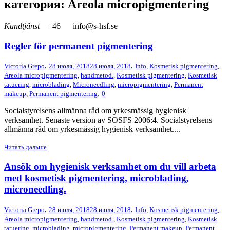
категория: Areola micropigmentering
Kundtjänst
+46
info@s-hsf.se
Regler för permanent pigmentering
,
,
Victoria Grepo
28 июля, 2018
28 июля, 2018
Info
,
Kosmetisk pigmentering
,
Areola micropigmentering
,
handmetod.
,
Kosmetisk pigmentering
,
Kosmetisk
tatuering
,
microblading
,
Microneedling
,
micropigmentering
,
Permanent
,
makeup
,
Permanent pigmentering
0
Socialstyrelsens allmänna råd om yrkesmässig hygienisk
verksamhet. Senaste version av SOSFS 2006:4. Socialstyrelsens
allmänna råd om yrkesmässig hygienisk verksamhet....
Читать дальше
Ansök om hygienisk verksamhet om du vill arbeta
med kosmetisk pigmentering, microblading,
microneedling.
,
,
Victoria Grepo
28 июля, 2018
28 июля, 2018
Info
,
Kosmetisk pigmentering
,
Areola micropigmentering
,
handmetod.
,
Kosmetisk pigmentering
,
Kosmetisk
tatuering
,
microblading
,
micropigmentering
,
Permanent makeup
,
Permanent